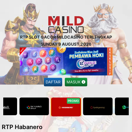
RTP SLOT GACOR MILDCASINO TERLENGKAP
SUNDAY 9 AUGUST,2026
DAFTAR
MASUK
PROMO
RTP Habanero