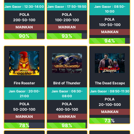
Jam Gacor : 12:30-14:00
Jam Gacor : 17:50-19:50
Jam Gacor : 08:50-
10:00
POLA
POLA
POLA
200-50-100
100-200-100
100-50-100
MAINKAN
MAINKAN
MAINKAN
90%
93%
94%
Fire Rooster
Bird of Thunder
The Dead Escape
Jam Gacor : 20:00-
Jam Gacor : 06:30-
Jam Gacor : 08:50-11:30
21:00
08:00
POLA
POLA
POLA
20-100-500
50-200-100
400-50-100
MAINKAN
MAINKAN
MAINKAN
73%
78%
98%