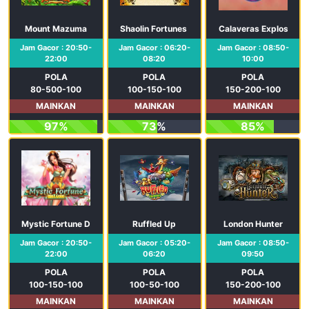
Mount Mazuma
Shaolin Fortunes 100
Calaveras Explosivas
Jam Gacor : 20:50-
Jam Gacor : 06:20-
Jam Gacor : 08:50-
22:00
08:20
10:00
POLA
POLA
POLA
80-500-100
100-150-100
150-200-100
MAINKAN
MAINKAN
MAINKAN
97%
73%
85%
Mystic Fortune Deluxe
Ruffled Up
London Hunter
Jam Gacor : 20:50-
Jam Gacor : 05:20-
Jam Gacor : 08:50-
22:00
06:20
09:50
POLA
POLA
POLA
100-150-100
100-50-100
150-200-100
MAINKAN
MAINKAN
MAINKAN