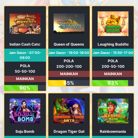
Indian Cash Catcher
Queen of Queens II
Laughing Buddha
Jam Gacor : 07:00-
Jam Gacor : 16:00-18:00
Jam Gacor : 15:50-17:00
08:00
POLA
POLA
POLA
200-200-100
200-50-100
50-50-100
MAINKAN
MAINKAN
MAINKAN
65%
93%
90%
Soju Bomb
Dragon Tiger Gate
Rainbowmania