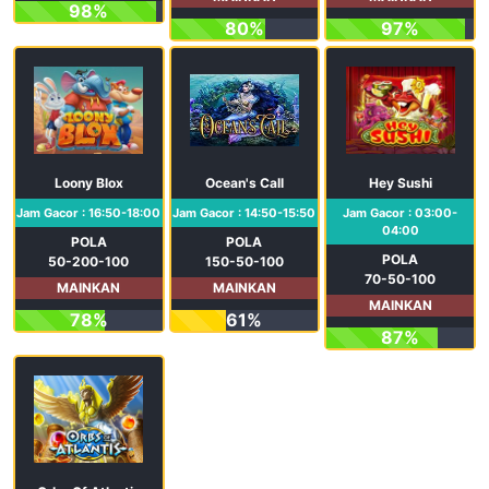
98%
80%
97%
Loony Blox
Ocean's Call
Hey Sushi
Jam Gacor : 16:50-18:00
Jam Gacor : 14:50-15:50
Jam Gacor : 03:00-
04:00
POLA
POLA
POLA
50-200-100
150-50-100
70-50-100
MAINKAN
MAINKAN
MAINKAN
78%
61%
87%