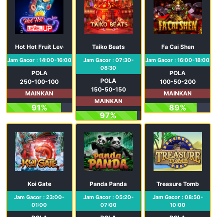
Hot Hot Fruit Level Up
Taiko Beats
Fa Cai Shen
Jam Gacor : 14:00-16:00
Jam Gacor : 07:30-
Jam Gacor : 16:00-18:00
08:30
POLA
POLA
POLA
250-100-100
100-50-200
150-50-150
MAINKAN
MAINKAN
MAINKAN
91%
89%
97%
Koi Gate
Panda Panda
Treasure Tomb
Jam Gacor : 23:00-
Jam Gacor : 05:20-
Jam Gacor : 08:50-
01:00
07:00
10:00