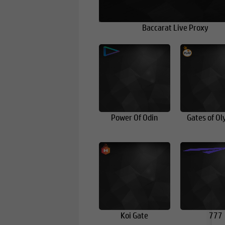
Baccarat Live Proxy
Power Of Odin
Gates of O
Koi Gate
777