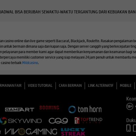
*JADWAL BISA BERUBAH SEWAKTU-WAKTU TERGANTUNG DARI KEBIJAKAN BAN
 casino online dan live game seperti Baccarat, Blackjack, Roulette. Rasakan pengalaman 
 untuk bermain dimana saja dan kapan saja. Dengan server canggih yang berkecepatan ting
 pelayanan para member kami agar dapat memberikan kenyamanan dan keamanan bagi se
ine terpercaya memiliki customer service yang siap melayani 24 jam penuh untuk membant
 casino terbaik
Mildcasino
.
RMAINAN FAIR
VIDEO TUTORIAL
CARA BERMAIN
LINK ALTERNATIF
MOBILE
Keam
Duku