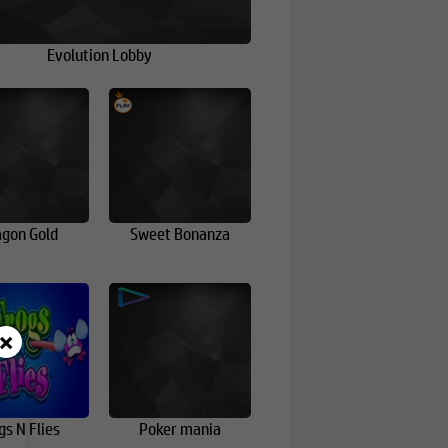
Evolution Lobby
agon Gold
Sweet Bonanza
×
gs N Flies
Poker mania