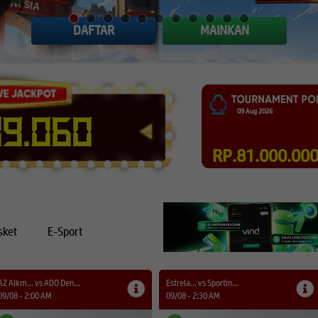
DAFTAR
MAINKAN
09 Aug 2026
89.060
RP.
81.000.00
sket
E-Sport
AZ Alkm... vs ADO Den...
Estrela... vs Sportin...
09/08 - 2:00 AM
09/08 - 2:30 AM