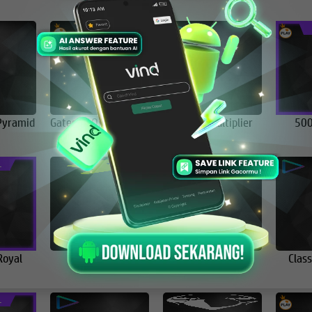
 Pyramid
Gates Of Olympus 1000
Medusa Multiplier
500
L
Royal
The Crypt
Lost Temple
Class
L