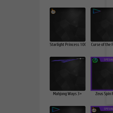
Starlight Princess 1000
Curse of the
SPESIA
Mahjong Ways 3+
Zeus Spin 
SPESIA