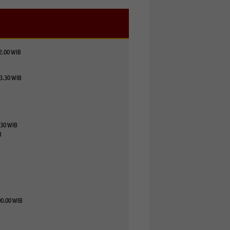
2.00 WIB
03.30 WIB
.30 WIB
B
00.00 WIB