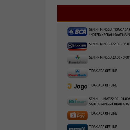
SENIN - MINGGU: TIDAK ADA
*NOTED: KECUALI SAAT MAI
SENIN - MINGGU 22.00 - 06.0
SENIN - MINGGU 23.00 - 0.00
TIDAK ADA OFFLINE
TIDAK ADA OFFLINE
SENIN - JUMAT 22.00 - 01.00
SABTU - MINGGU TIDAK ADA 
TIDAK ADA OFFLINE
TIDAK ADA OFFLINE