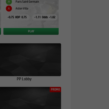
H
Paris Saint Germain
H
Sevilla
A
Aston Villa
A
Rayo Vallecano
-0.75
HDP
0.75
-1.11
Odds
-1.02
-0.25
HDP
0.25
1.07
Odds
-1
PLAY
PLAY
PP Lobby
PROMO