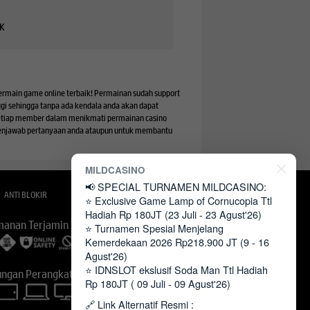
K
bermain game online terbaik! Permainan sudah support
gi sehingga tanpa ada kendala anda akan dapat
tiap member dalam menikmati permainan casino
u menjawab pertanyaan anda ataupun untuk membantu
MILDCASINO
📢 SPECIAL TURNAMEN MILDCASINO:
ANTI BLOKIR
⭐️ Exclusive Game Lamp of Cornucopia Ttl
Hadiah Rp 180JT (23 Juli - 23 Agust'26)
anan Terjamin :
⭐️ Turnamen Spesial Menjelang
Kemerdekaan 2026 Rp218.900 JT (9 - 16
Agust'26)
⭐️ IDNSLOT ekslusif Soda Man Ttl Hadiah
ngan Perangkat :
Rp 180JT ( 09 Juli - 09 Agust'26)
🔗 Link Alternatif Resmi :